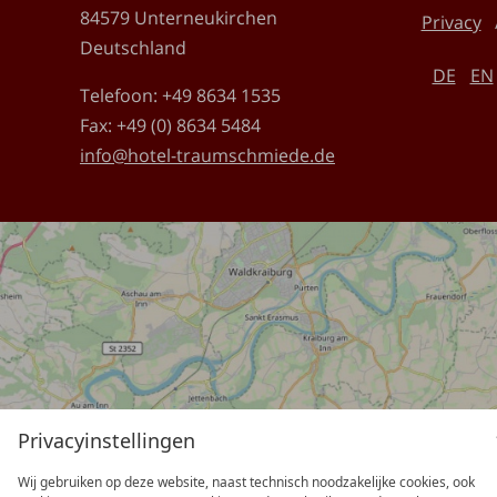
84579
Unterneukirchen
Privacy
Deutschland
DE
EN
Telefoon:
+49 8634 1535
Fax:
+49 (0) 8634 5484
info@hotel-traumschmiede.de
Privacyinstellingen
Wij gebruiken op deze website, naast technisch noodzakelijke cookies, ook