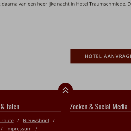
t daarna van een heerlijke nacht in Hotel Traumschmiede. D
Beschrijving
Aantal
HOTEL AANVRAG
 & talen
Zoeken & Social Media
& route
Nieuwsbrief
Impressum