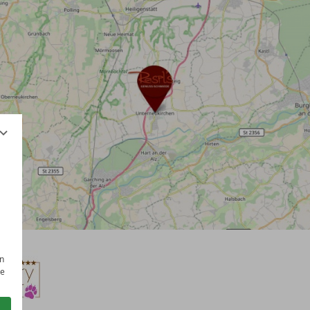
en
ze
in