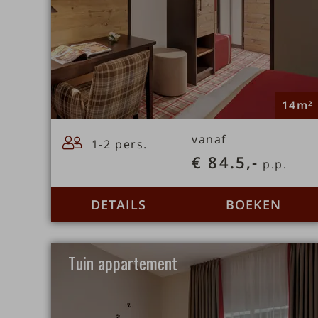
14m²
vanaf
1-2 pers.
€ 84.5,-
p.p.
DETAILS
BOEKEN
Tuin appartement