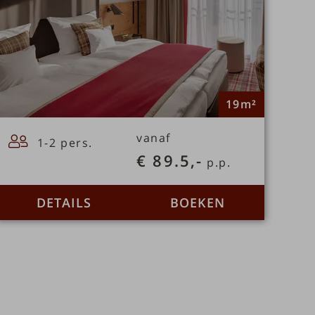
19m²
vanaf
1-2 pers.
€ 89.5,-
p.p.
DETAILS
BOEKEN