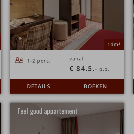
14m²
vanaf
1-2 pers.
€ 84.5,-
p.p.
DETAILS
BOEKEN
Feel good appartement