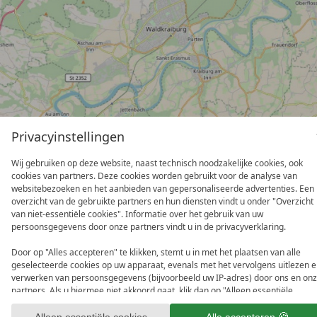
Privacyinstellingen
Wij gebruiken op deze website, naast technisch noodzakelijke cookies, ook
cookies van partners. Deze cookies worden gebruikt voor de analyse van
websitebezoeken en het aanbieden van gepersonaliseerde advertenties. Een
overzicht van de gebruikte partners en hun diensten vindt u onder "Overzicht
van niet-essentiële cookies". Informatie over het gebruik van uw
persoonsgegevens door onze partners vindt u in de privacyverklaring.
Door op "Alles accepteren" te klikken, stemt u in met het plaatsen van alle
geselecteerde cookies op uw apparaat, evenals met het vervolgens uitlezen 
verwerken van persoonsgegevens (bijvoorbeeld uw IP-adres) door ons en on
partners. Als u hiermee niet akkoord gaat, klik dan op "Alleen essentiële
cookies". U kunt een individuele selectie maken onder "Overzicht van niet-
essentiële cookies". U kunt uw keuzes op elk moment bekijken en aanpassen 
Alleen essentiële cookies
Alle accepteren