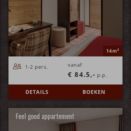
14m²
vanaf
1-2 pers.
€ 84.5,-
p.p.
DETAILS
BOEKEN
Feel good appartement