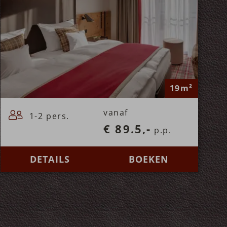
19m²
vanaf
1-2 pers.
€ 89.5,-
p.p.
DETAILS
BOEKEN