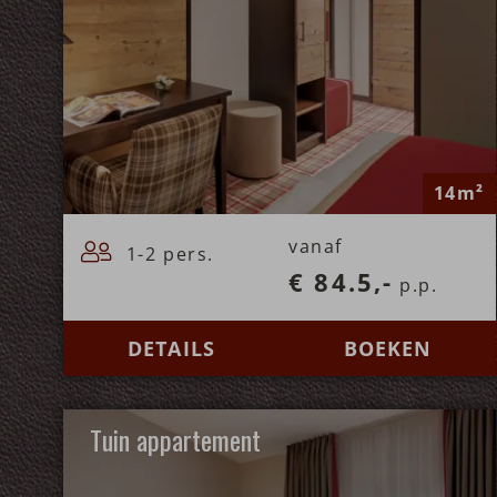
14m²
vanaf
1-2 pers.
€ 84.5,-
p.p.
DETAILS
BOEKEN
Tuin appartement