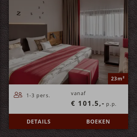
23m²
vanaf
1-3 pers.
€ 101.5,-
p.p.
DETAILS
BOEKEN