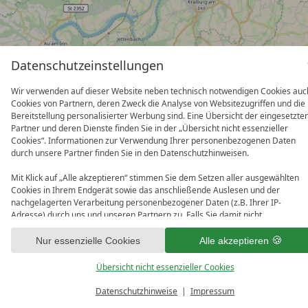
Datenschutzeinstellungen
Wir verwenden auf dieser Website neben technisch notwendigen Cookies auc
Cookies von Partnern, deren Zweck die Analyse von Websitezugriffen und die
Bereitstellung personalisierter Werbung sind. Eine Übersicht der eingesetzte
Partner und deren Dienste finden Sie in der „Übersicht nicht essenzieller
Cookies“. Informationen zur Verwendung Ihrer personenbezogenen Daten
durch unsere Partner finden Sie in den Datenschutzhinweisen.
Mit Klick auf „Alle akzeptieren“ stimmen Sie dem Setzen aller ausgewählten
Cookies in Ihrem Endgerät sowie das anschließende Auslesen und der
nachgelagerten Verarbeitung personenbezogener Daten (z.B. Ihrer IP-
Adresse) durch uns und unseren Partnern zu. Falls Sie damit nicht
einverstanden sind, klicken Sie bitte auf „Nur essenzielle Cookies“. Eine
individuelle Auswahl können Sie unter „Übersicht nicht essenzieller Cookies“
Nur essenzielle Cookies
Alle akzeptieren
tätigen. Sie können Ihre Auswahl im Fußbereich dieser Website oder in den
mit Bestpreis-
Datenschutzhinweisen jederzeit aufrufen und ändern.
Übersicht nicht essenzieller Cookies
Anreise
Garantie!
Datenschutzhinweise
Impressum