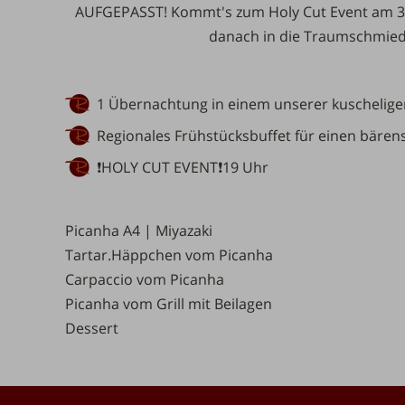
AUFGEPASST! Kommt's zum Holy Cut Event am 31.1
danach in die Traumschmiede
1 Übernachtung
in einem unserer kuschelig
Regionales
Frühstücksbuffet
für einen bären
❗HOLY CUT EVENT❗19 Uhr
Picanha A4 | Miyazaki
Tartar.Häppchen vom
Picanha
Carpaccio vom
Picanha
Picanha
vom Grill mit Beilagen
Dessert