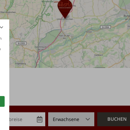
h
n
Abreise
Buchen
Not