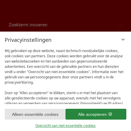
Zoekterm
Zoe
invoeren
Beoordelingen
Privacyinstellingen
Wij gebruiken op deze website, naast technisch noodzakelijke cookies,
ook cookies van partners. Deze cookies worden gebruikt voor de analyse
van websitebezoeken en het aanbieden van gepersonaliseerde
advertenties. Een overzicht van de gebruikte partners en hun diensten
vindt u onder "Overzicht van niet-essentiële cookies". Informatie over het
gebruik van uw persoonsgegevens door onze partners vindt u in de
privacyverklaring.
Door op "Alles accepteren" te klikken, stemt u in met het plaatsen van
alle geselecteerde cookies op uw apparaat, evenals met het vervolgens
uitlezen en verwerken van persoonsgegevens (bijvoorbeeld uw IP-adres)
door ons en onze partners. Als u hiermee niet akkoord gaat, klik dan op
"Alleen essentiële cookies". U kunt een individuele selectie maken onder
Alleen essentiële cookies
Alle accepteren
vi
"Overzicht van niet-essentiële cookies". U kunt uw keuzes op elk moment
bekijken en aanpassen in de voettekst van deze website of in de
G
Overzicht van niet-essentiële cookies
privacyverklaring.