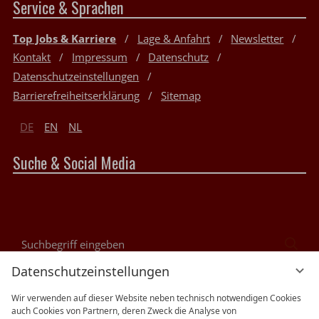
Service & Sprachen
Top Jobs & Karriere
Lage & Anfahrt
Newsletter
Kontakt
Impressum
Datenschutz
Datenschutzeinstellungen
Barrierefreiheitserklärung
Sitemap
DE
EN
NL
Suche & Social Media
Suchbegriff
Suc
eingeben
Datenschutzeinstellungen
Bewertungen
Wir verwenden auf dieser Website neben technisch notwendigen Cookies
auch Cookies von Partnern, deren Zweck die Analyse von