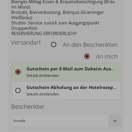
Bieriges Mittag-Essen & Brauereibesichtigung (Bräu
im Moos)
Brotzeit, Bierverkostung, Bierquiz (Graminger
Weißbräu)
Shuttle- Service zurück zum Ausgangspunkt
Gruppenfoto
RESERVIERUNG ERFORDERLICH!!
Versandart
An den Beschenkten
An mich
Gutschein per E-Mail zum Daheim Ausdrucken
Jetzt bestellen, zack - schon habt's Euren
Gutschein direkt im
Details einblenden
Einfach und unkompliziert - wir senden Euch den Gutschein als PDF-Datei per E-Mail und ihr druckt ihn Daheim bei Euch aus.
Vorsicht: bei
Waren aus dem Raspl-Shop
ist diese Möglichke
Gutschein-Abholung an der Hotelrezeption - bitte Öffnungszeiten beachten!
Öffnungszeiten:
Details einblenden
Wir sind täglich von 07.30 Uhr bis 21.00 Uhr für Euch vor Ort!
Beschenkter