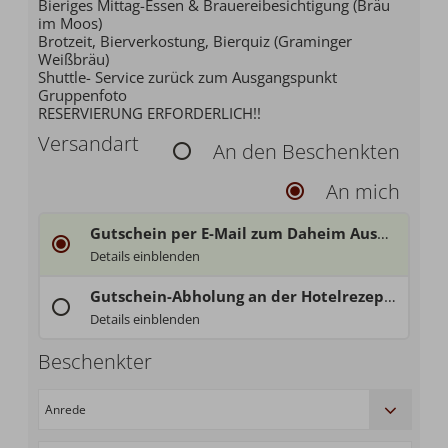
Bieriges Mittag-Essen & Brauereibesichtigung (Bräu
im Moos)
Brotzeit, Bierverkostung, Bierquiz (Graminger
Weißbräu)
Shuttle- Service zurück zum Ausgangspunkt
Gruppenfoto
RESERVIERUNG ERFORDERLICH!!
Versandart
An den Beschenkten
An mich
Gutschein per E-Mail zum Daheim Ausdrucken
Jetzt bestellen, zack - schon habt's Euren
Gutschein direkt im
Details einblenden
Einfach und unkompliziert - wir senden Euch den Gutschein als PDF-Datei per E-Mail und ihr druckt ihn Daheim bei Euch aus.
Vorsicht: bei
Waren aus dem Raspl-Shop
ist diese Möglichke
Gutschein-Abholung an der Hotelrezeption - bitte Öffnungszeiten beachten!
Öffnungszeiten:
Details einblenden
Wir sind täglich von 07.30 Uhr bis 21.00 Uhr für Euch vor Ort!
Beschenkter