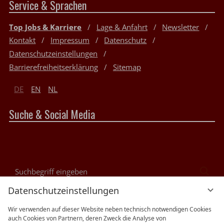
Service & Sprachen
Top Jobs & Karriere
Lage & Anfahrt
Newsletter
Kontakt
Impressum
Datenschutz
Datenschutzeinstellungen
Barrierefreiheitserklärung
Sitemap
DE
EN
NL
Suche & Social Media
Suchbegriff
Suc
eingeben
Datenschutzeinstellungen
Bewertungen
Wir verwenden auf dieser Website neben technisch notwendigen Cookies
auch Cookies von Partnern, deren Zweck die Analyse von