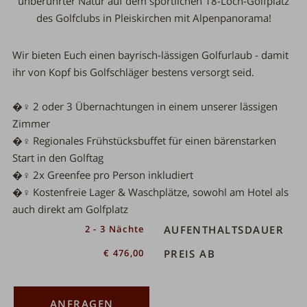
unberührter Natur auf dem
sportlichen 18-Loch-Golfplatz
des
Golfclubs in Pleiskirchen
mit Alpenpanorama
!
Wir bieten Euch einen bayrisch-lässigen Golfurlaub - damit
ihr
von Kopf bis Golfschläger
bestens versorgt seid.
�️‍♀️ 2 oder 3 Übernachtungen
in einem unserer
lässigen
Zimmer
�️‍♀️ Regionales
Frühstücksbuffet
für einen bärenstarken
Start in den Golftag
�️‍♀️
2x Greenfee pro Person inkludiert
�️‍♀️ Kostenfreie Lager & Waschplätze,
sowohl am Hotel als
auch direkt am Golfplatz
ahl
2 - 3 Nächte
AUFENTHALTSDAUER
€ 476,00
PREIS AB
ANFRAGEN