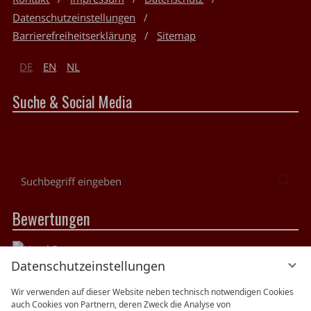
Datenschutzeinstellungen
Barrierefreiheitserklärung
Sitemap
DE
EN
NL
Suche & Social Media
Suchbegriff
Suc
eingeben
Bewertungen
Datenschutzeinstellungen
Wir verwenden auf dieser Website neben technisch notwendigen Cookies
auch Cookies von Partnern, deren Zweck die Analyse von